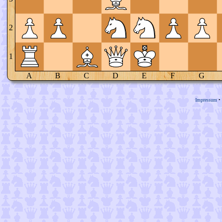
2
1
A
B
C
D
E
F
G
Impressum
•