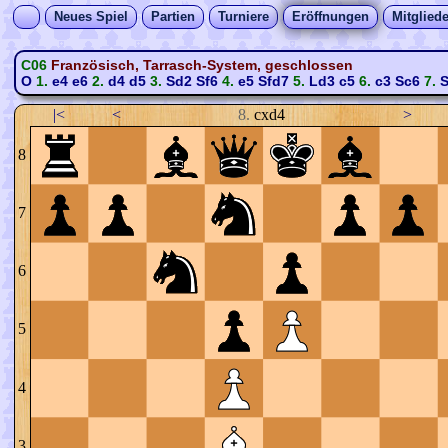
Neues Spiel
Partien
Turniere
Eröffnungen
Mitgliede
C06
Französisch, Tarrasch-System, geschlossen
O
1.
e4
e6
2.
d4
d5
3.
Sd2
Sf6
4.
e5
Sfd7
5.
Ld3
c5
6.
c3
Sc6
7.
S
|<
<
8.
cxd4
>
8
7
6
5
4
3