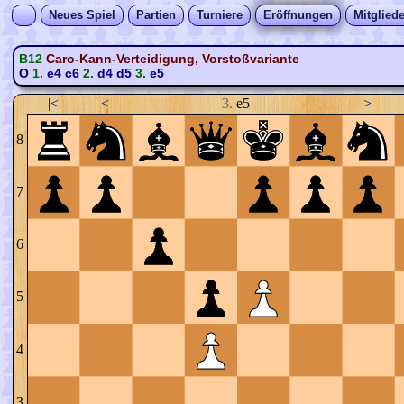
Neues Spiel
Partien
Turniere
Eröffnungen
Mitgliede
B12
Caro-Kann-Verteidigung, Vorstoßvariante
O
1.
e4
c6
2.
d4
d5
3.
e5
|<
<
3.
e5
>
8
7
6
5
4
3