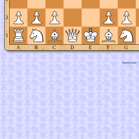
2
1
A
B
C
D
E
F
G
Impressum
•