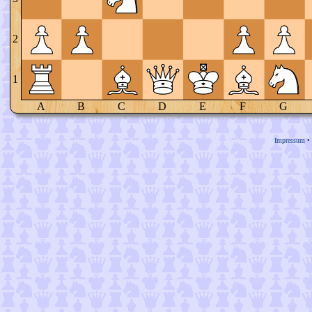
2
1
A
B
C
D
E
F
G
Impressum
•