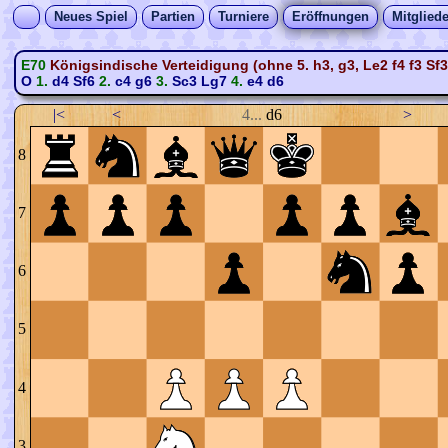
Neues Spiel
Partien
Turniere
Eröffnungen
Mitgliede
E70
Königsindische Verteidigung (ohne 5. h3, g3, Le2 f4 f3 Sf3
O
1.
d4
Sf6
2.
c4
g6
3.
Sc3
Lg7
4.
e4
d6
|<
<
4...
d6
>
8
7
6
5
4
3