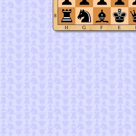
8
H
G
F
E