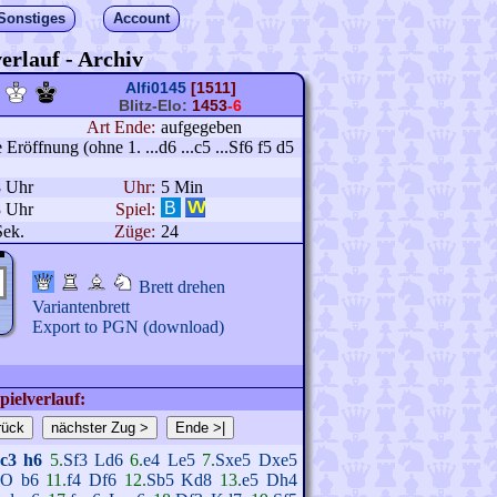
Sonstiges
Account
erlauf - Archiv
Alfi0145
[1511]
Blitz-Elo:
1453
-6
Art Ende:
aufgegeben
röffnung (ohne 1. ...d6 ...c5 ...Sf6 f5 d5
8 Uhr
Uhr:
5 Min
3 Uhr
Spiel:
Sek.
Züge:
24
Brett drehen
Variantenbrett
Export to PGN (download)
pielverlauf:
c3
h6
5.
Sf3
Ld6
6.
e4
Le5
7.
Sxe5
Dxe5
-O
b6
11.
f4
Df6
12.
Sb5
Kd8
13.
e5
Dh4