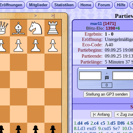
Eröffnungen
Mitglieder
Statistiken
Home
Forum
Hilfe
Partiev
>
>|
mar11
[1471]
Blitz-Elo:
1398
+6
Ergebnis:
1 - 0
Eröffnung:
Unregelmäßige E
Eco-Code:
A40
Partiebeginn:
09.09.25 19:0
Partieende:
09.09.25 19:1
Partielänge:
5 Minuten 37 
+
🏁
S
1.
d4
e6
2.
c4
c5
3.
d5
Df6
4.
S
8.
Ld3
exd5
9.
cxd5
Se7
10.
O