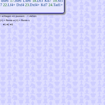
dxe6
17.
fxe6
Lxe6
18.
Df3
Kd7
19.
Sf5
e7
22.
Lf4+
Dxf4
23.
Dxf4+
Kd7
24.
Tad1+
 = schlagen en passant, - = ziehen
(=) = Remis w {=} = Remis s
#1
#2
#3