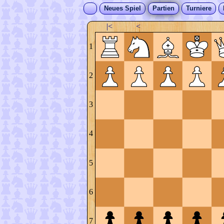
Neues Spiel
Partien
Turniere
|<
<
1
2
3
4
5
6
7