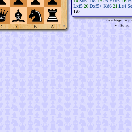
14.
Sd6
Tf8
15.
e6
Sxd5
16.
f5
Lxf5
20.
Dxf5+
Kd6
21.
Le4
S
1:0
x = schlagen, e.p.
+ = Schach, 
D
C
B
A
*