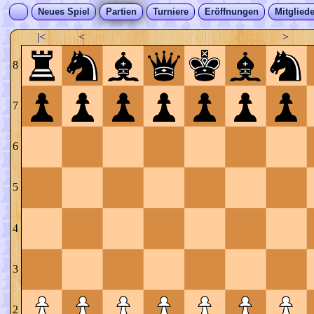
Neues Spiel
Partien
Turniere
Eröffnungen
Mitgliede
|<
<
>
8
7
6
5
4
3
2