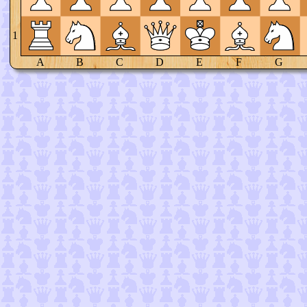
1
A
B
C
D
E
F
G