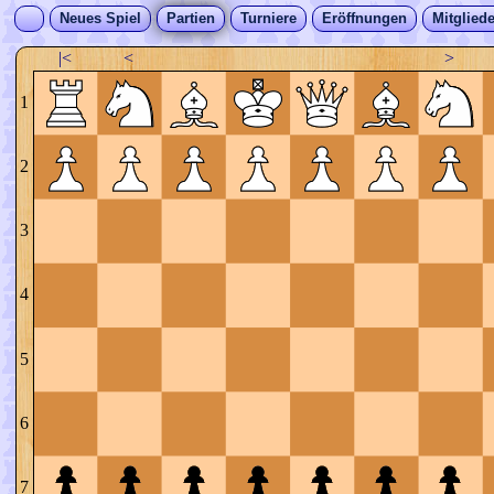
Neues Spiel
Partien
Turniere
Eröffnungen
Mitgliede
|<
<
>
1
2
3
4
5
6
7