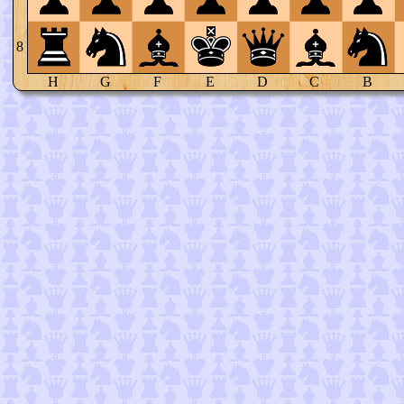
8
H
G
F
E
D
C
B