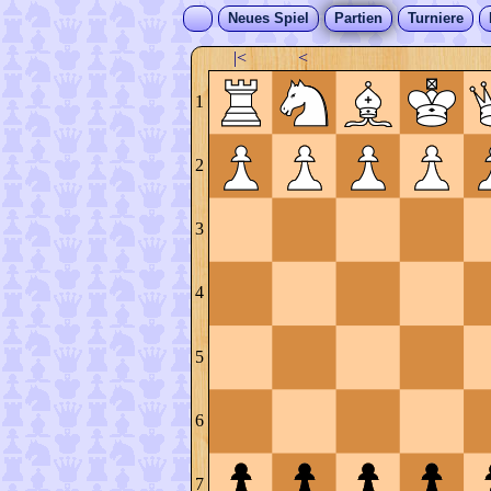
Neues Spiel
Partien
Turniere
|<
<
1
2
3
4
5
6
7