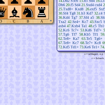
14.
Dd2
S5c6
15.
h5
Sd4
16.
Lc
Db6
20.
f5
Sd4
21.
Sxd4
cxd4
2
25.
Txd8+
Kxd8
26.
exf5
Sxf
30.
Sf4
Tg8
31.
b3
Kd7
32.
c4
36.
Kd4
Tg7
37.
Sf4
a5
38.
Sh
D
C
B
A
*
Txa2
42.
Se4+
Kc7
43.
Sxc5
axb4
47.
Kxb4
Ta1
48.
c5
Tb1
52.
Kc6
Tc7+
53.
Kd6
Td7+
5
57.
Tg6
Tf7
58.
Kb5
Tf1
59
62.
Te8+
Ka7
63.
Te5
Tg6+
67.
Te8+
Kc7
68.
Te7+
Kc8
6
72.
Kd5
Td1+
73.
Ke6
Te1+
74.
x = schlagen, e.p.
+ = Schach, 