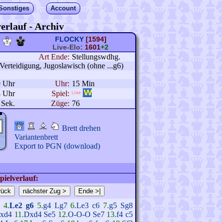
Sonstiges
Account
erlauf - Archiv
FLOCKY
[1594]
Live-Elo:
1601
+2
Art Ende:
Stellungswdhg.
erteidigung, Jugoslawisch (ohne ...g6)
9 Uhr
Uhr:
15 Min
4 Uhr
Spiel:
 Sek.
Züge:
76
Brett drehen
Variantenbrett
Export to PGN (download)
pielverlauf:
7
4.
Le2
g6
5.
g4
Lg7
6.
Le3
c6
7.
g5
Sg8
xd4
11.
Dxd4
Se5
12.
O-O-O
Se7
13.
f4
c5