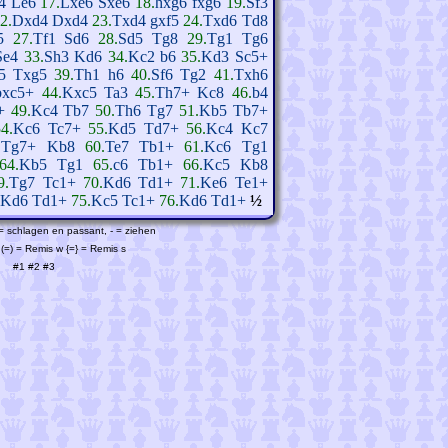
4
Le6
17.
Lxe6
Sxe6
18.
hxg6
fxg6
19.
Sf3
2.
Dxd4
Dxd4
23.
Txd4
gxf5
24.
Txd6
Td8
5
27.
Tf1
Sd6
28.
Sd5
Tg8
29.
Tg1
Tg6
Se4
33.
Sh3
Kd6
34.
Kc2
b6
35.
Kd3
Sc5+
5
Txg5
39.
Th1
h6
40.
Sf6
Tg2
41.
Txh6
bxc5+
44.
Kxc5
Ta3
45.
Th7+
Kc8
46.
b4
+
49.
Kc4
Tb7
50.
Th6
Tg7
51.
Kb5
Tb7+
4.
Kc6
Tc7+
55.
Kd5
Td7+
56.
Kc4
Kc7
.
Tg7+
Kb8
60.
Te7
Tb1+
61.
Kc6
Tg1
64.
Kb5
Tg1
65.
c6
Tb1+
66.
Kc5
Kb8
9.
Tg7
Tc1+
70.
Kd6
Td1+
71.
Ke6
Te1+
Kd6
Td1+
75.
Kc5
Tc1+
76.
Kd6
Td1+
½
 = schlagen en passant, - = ziehen
(=) = Remis w {=} = Remis s
#1
#2
#3