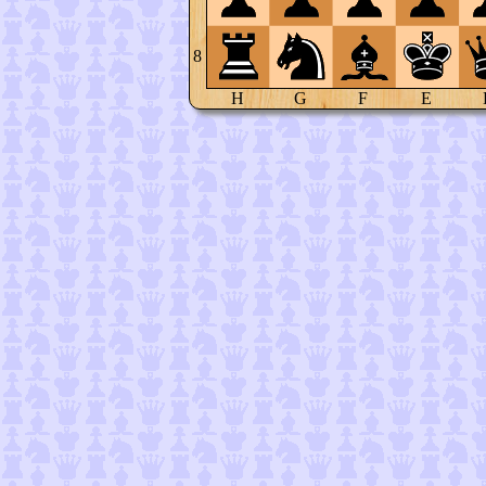
8
H
G
F
E