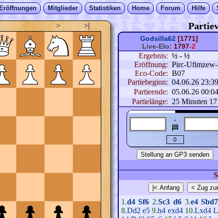
Eröffnungen
Mitglieder
Statistiken
Home
Forum
Hilfe
Partiev
>
>|
Godsilla62
[1771]
Live-Elo:
1797
-2
Ergebnis:
½ - ½
Eröffnung:
Pirc-Ufimzew-V
Eco-Code:
B07
Partiebeginn:
04.06.26 23:3
Partieende:
05.06.26 00:0
Partielänge:
25 Minuten 17
+
🏁
S
1.
d4
Sf6
2.
Sc3
d6
3.
e4
Sbd
8.
Dd2
e5
9.
h4
exd4
10.
Lxd4
L