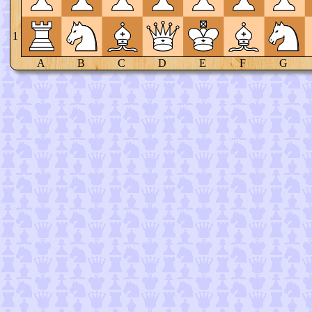
1
A
B
C
D
E
F
G