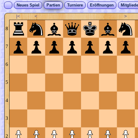
Neues Spiel
Partien
Turniere
Eröffnungen
Mitgliede
|<
<
>
8
7
6
5
4
3
2