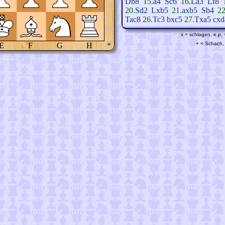
Db8
15.
a4
Sc6
16.
La3
Lf8
20.
Sd2
Lxb5
21.
axb5
Sb4
22
Tac8
26.
Tc3
bxc5
27.
Txa5
cxd
x = schlagen, e.p.
+ = Schach, 
E
F
G
H
*