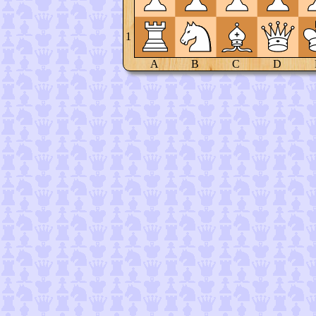
1
A
B
C
D