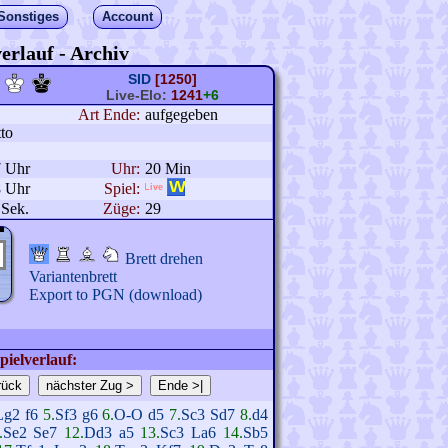
Sonstiges
Account
erlauf - Archiv
SID
[1250]
Live-Elo:
1241
+6
Art Ende:
aufgegeben
to
7 Uhr
Uhr:
20 Min
8 Uhr
Spiel:
 Sek.
Züge:
29
Brett drehen
Variantenbrett
Export to PGN (download)
pielverlauf:
Lg2
f6
5.
Sf3
g6
6.
O-O
d5
7.
Sc3
Sd7
8.
d4
.
Se2
Se7
12.
Dd3
a5
13.
Sc3
La6
14.
Sb5