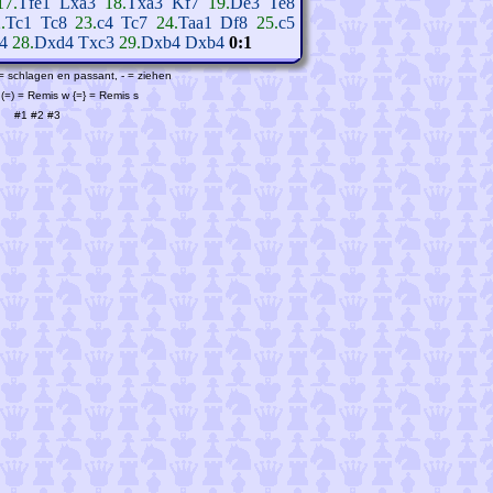
17.
Tfe1
Lxa3
18.
Txa3
Kf7
19.
De3
Te8
.
Tc1
Tc8
23.
c4
Tc7
24.
Taa1
Df8
25.
c5
4
28.
Dxd4
Txc3
29.
Dxb4
Dxb4
0:1
 = schlagen en passant, - = ziehen
(=) = Remis w {=} = Remis s
#1
#2
#3