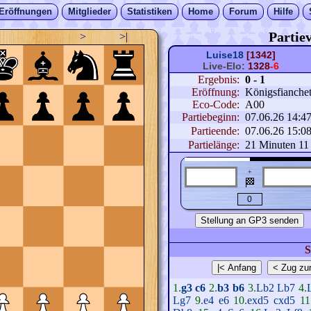
Eröffnungen
Mitglieder
Statistiken
Home
Forum
Hilfe
Partiev
>
>|
Luise18
[1342]
Live-Elo:
1328
-6
Ergebnis:
0 - 1
Eröffnung:
Königsfianchet
Eco-Code:
A00
Partiebeginn:
07.06.26 14:4
Partieende:
07.06.26 15:0
Partielänge:
21 Minuten 11
+
🏁
S
1.
g3
c6
2.
b3
b6
3.
Lb2
Lb7
4.
Lg7
9.
e4
e6
10.
exd5
cxd5
11