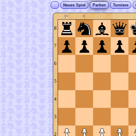
Neues Spiel
Partien
Turniere
|<
<
8
7
6
5
4
3
2