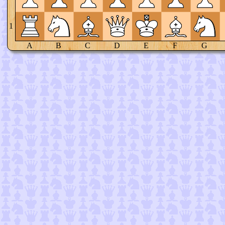
1
A
B
C
D
E
F
G