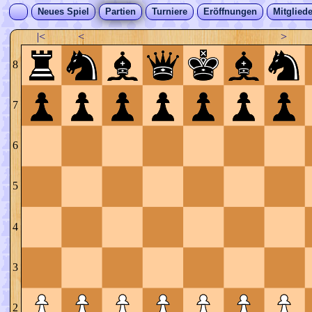
Neues Spiel
Partien
Turniere
Eröffnungen
Mitgliede
|<
<
>
8
7
6
5
4
3
2