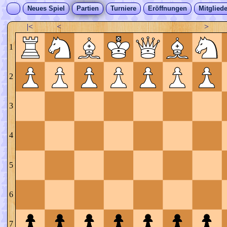
Neues Spiel
Partien
Turniere
Eröffnungen
Mitgliede
|<
<
>
1
2
3
4
5
6
7