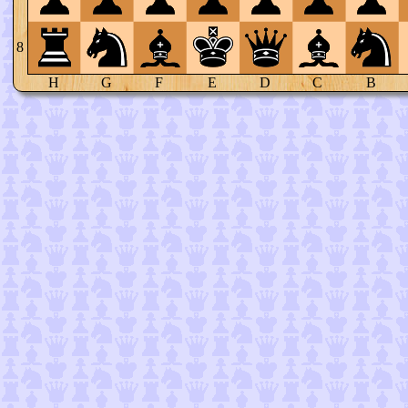
8
H
G
F
E
D
C
B