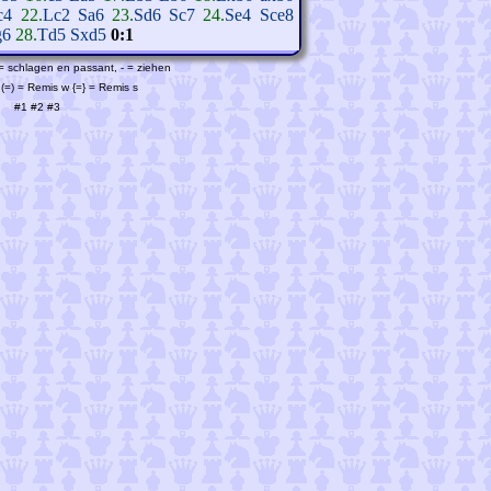
c4
22.
Lc2
Sa6
23.
Sd6
Sc7
24.
Se4
Sce8
g6
28.
Td5
Sxd5
0:1
 = schlagen en passant, - = ziehen
(=) = Remis w {=} = Remis s
#1
#2
#3