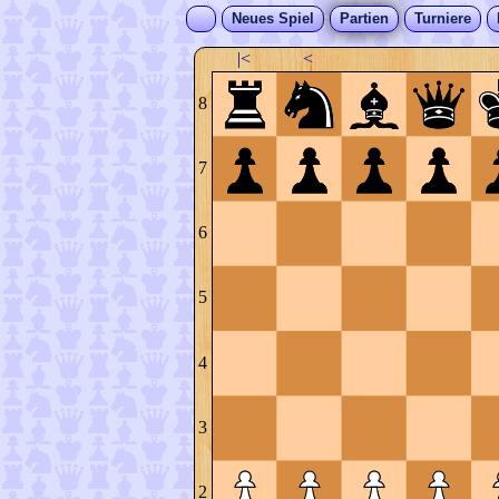
Neues Spiel
Partien
Turniere
|<
<
8
7
6
5
4
3
2