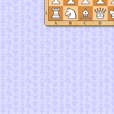
1
A
B
C
D