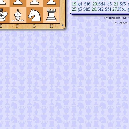
19.
g4
Sf6
20.
Sd4
c5
21.
Sf5
25.
g5
Sh5
26.
Sf2
Sf4
27.
Kb1
x = schlagen, e.p.
+ = Schach, 
E
F
G
H
*