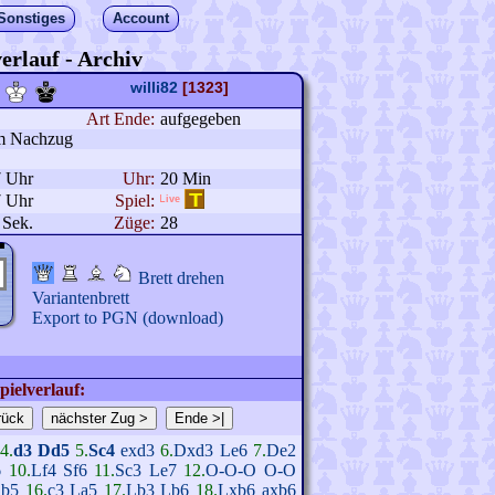
Sonstiges
Account
erlauf - Archiv
willi82
[1323]
Art Ende:
aufgegeben
im Nachzug
7 Uhr
Uhr:
20 Min
7 Uhr
Spiel:
 Sek.
Züge:
28
Brett drehen
Variantenbrett
Export to PGN (download)
pielverlauf:
4.
d3
Dd5
5.
Sc4
exd3
6.
Dxd3
Le6
7.
De2
6
10.
Lf4
Sf6
11.
Sc3
Le7
12.
O-O-O
O-O
b5
16.
c3
La5
17.
Lb3
Lb6
18.
Lxb6
axb6