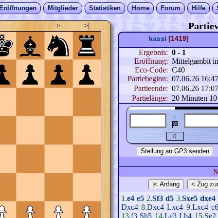
Eröffnungen
Mitglieder
Statistiken
Home
Forum
Hilfe
Partiev
>
>|
kassi
[1419]
Ergebnis:
0 - 1
Eröffnung:
Mittelgambit 
Eco-Code:
C40
Partiebeginn:
07.06.26 16:4
Partieende:
07.06.26 17:0
Partielänge:
20 Minuten 10
+
🏁
S
1.
e4
e5
2.
Sf3
d5
3.
Sxe5
dxe4
Dxc4
8.
Dxc4
Lxc4
9.
Lxc4
c
13.
f3
Sh5
14.
Le3
Lb4
15.
Se2