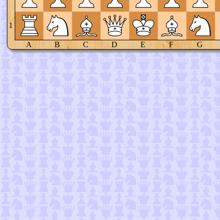
1
A
B
C
D
E
F
G