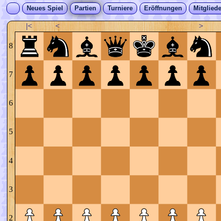
Neues Spiel
Partien
Turniere
Eröffnungen
Mitgliede
|<
<
>
8
7
6
5
4
3
2