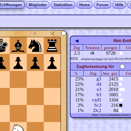
Eröffnungen
Mitglieder
Statistiken
Home
Forum
Hilfe
>
>|
◀
Réti-Erö
Zug
Notation
gezogen
Co
2.5
9728
c6
FEN:
rnbqkbnr/pp2pppp/2p5/3p4/2P5/5N2/PP1
Zugfortsetzung für
%
Zug
Anz. gez.
Com
25%
g3
2415
22%
d4
2125
21%
e3
2010
17%
b3
1665
11%
cxd5
1104
2%
Sc3
216
1%
Dc2
84
https://www.schacharena.de/ne