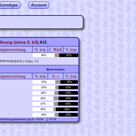
Sonstiges
Account
ffnung (ohne 3. b3)
A11
mputerwertung
% win
f. Weiß
% lose
48%
42%
PPPPP/RNBQKB1R w KQkq - 0 3
Brett drehen
puterwertung
% win
% =
% lose
50%
39%
50%
43%
48%
43%
46%
43%
47%
44%
46%
49%
49%
43%
w/eroeffnungsdatenbank.php?k=10104 ∑=9726