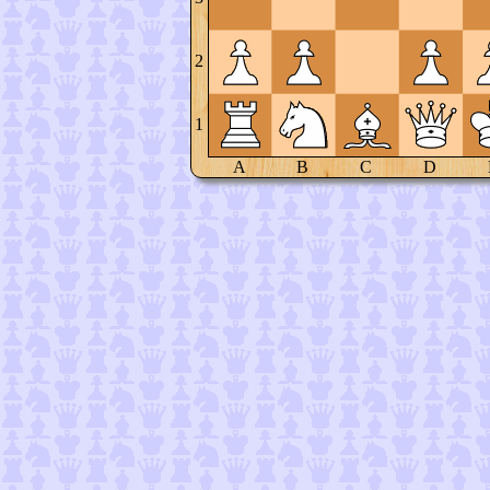
2
1
A
B
C
D