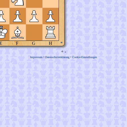
E
F
G
H
*
+
-
Impressum
•
Datenschutzerklärung
•
Cookie-Einstellungen