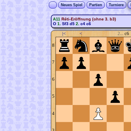
Neues Spiel
Partien
Turniere
A11
Réti-Eröffnung (ohne 3. b3)
O
1.
Sf3
d5
2.
c4
c6
|<
<
2...
c6
8
7
6
5
4
3