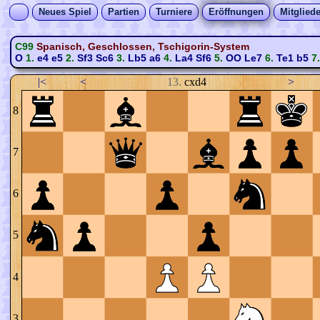
Neues Spiel
Partien
Turniere
Eröffnungen
Mitgliede
C99
Spanisch, Geschlossen, Tschigorin-System
O
1.
e4
e5
2.
Sf3
Sc6
3.
Lb5
a6
4.
La4
Sf6
5.
OO
Le7
6.
Te1
b5
7
|<
<
13.
cxd4
>
8
7
6
5
4
3