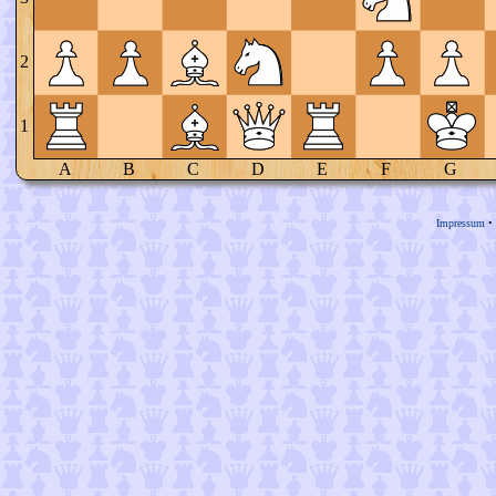
2
1
A
B
C
D
E
F
G
Impressum
•