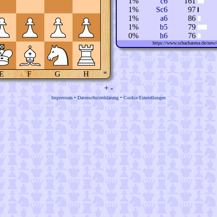
1%
c6
161
1%
Sc6
97
1%
a6
86
1%
b5
79
0%
h6
76
https://www.schacharena.de/ne
E
F
G
H
*
+
-
Impressum
•
Datenschutzerklärung
•
Cookie-Einstellungen