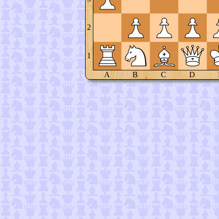
2
1
A
B
C
D