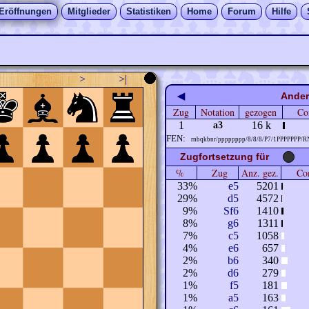
Eröffnungen
Mitglieder
Statistiken
Home
Forum
Hilfe
>
>|
◀
Ander
Zug
Notation
gezogen
Co
1
16 k
a3
FEN:
rnbqkbnr/pppppppp/8/8/8/P7/1PPPPPPP/
Zugfortsetzung für
%
Zug
Anz. gez.
Com
33%
e5
5201
29%
d5
4572
9%
Sf6
1410
8%
g6
1311
7%
c5
1058
4%
e6
657
2%
b6
340
2%
d6
279
1%
f5
181
1%
a5
163