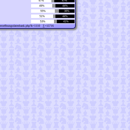
47%
47%
49%
44%
55%
36%
51%
44%
53%
41%
w/eroeffnungsdatenbank.php?k=1110 ∑=15716