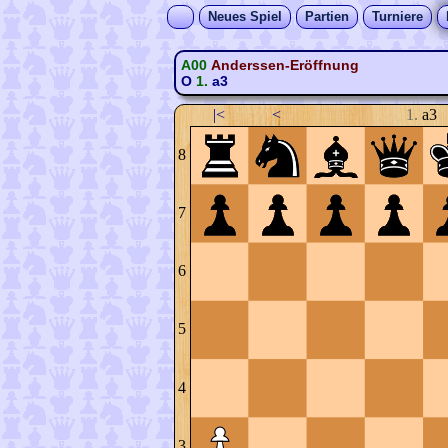
Neues Spiel
Partien
Turniere
A00
Anderssen-Eröffnung
O
1.
a3
|<
<
1.
a3
8
7
6
5
4
3