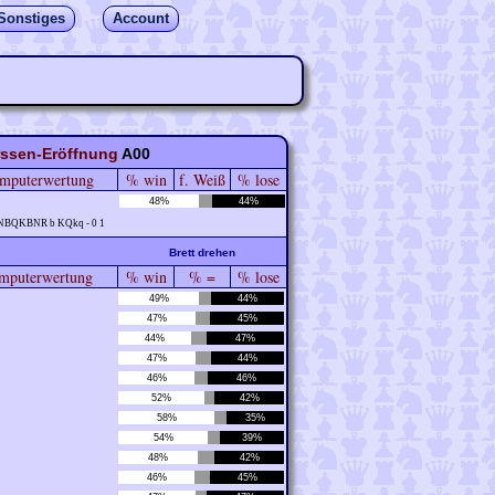
Sonstiges
Account
ssen-Eröffnung
A00
mputerwertung
% win
f. Weiß
% lose
48%
44%
RNBQKBNR b KQkq - 0 1
Brett drehen
puterwertung
% win
% =
% lose
49%
44%
47%
45%
44%
47%
47%
44%
46%
46%
52%
42%
58%
35%
54%
39%
48%
42%
46%
45%