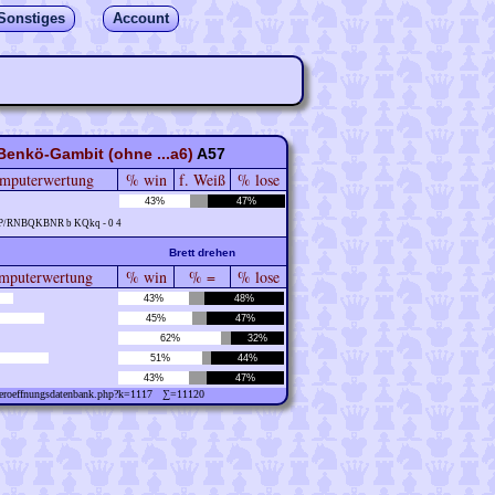
Sonstiges
Account
Benkö-Gambit (ohne ...a6)
A57
mputerwertung
% win
f. Weiß
% lose
43%
47%
PP/RNBQKBNR b KQkq - 0 4
Brett drehen
puterwertung
% win
% =
% lose
43%
48%
45%
47%
62%
32%
51%
44%
43%
47%
w/eroeffnungsdatenbank.php?k=1117 ∑=11120