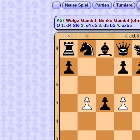
Neues Spiel
Partien
Turniere
A57
Wolga-Gambit, Benkö-Gambit (ohne
O
1.
d4
Sf6
2.
c4
c5
3.
d5
b5
4.
cxb5
|<
<
4.
cxb5
8
7
6
5
4
3