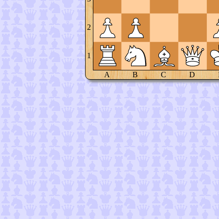
2
1
A
B
C
D