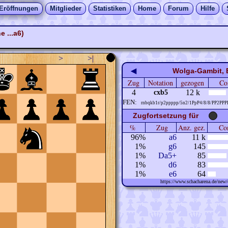
Eröffnungen
Mitglieder
Statistiken
Home
Forum
Hilfe
 ...a6)
>
>|
◀
Wolga-Gambit, 
Zug
Notation
gezogen
Co
4
12 k
cxb5
FEN:
rnbqkb1r/p2ppppp/5n2/1PpP4/8/8/PP2PP
Zugfortsetzung für
%
Zug
Anz. gez.
Com
96%
a6
11 k
1%
g6
145
1%
Da5+
85
1%
d6
83
1%
e6
64
https://www.schacharena.de/ne