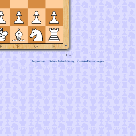
E
F
G
H
*
+
-
Impressum
•
Datenschutzerklärung
•
Cookie-Einstellungen