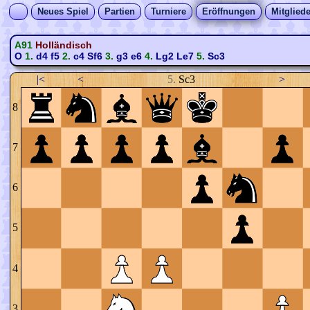
Neues Spiel
Partien
Turniere
Eröffnungen
Mitgliede
A91
Holländisch
O
1.
d4
f5
2.
c4
Sf6
3.
g3
e6
4.
Lg2
Le7
5.
Sc3
|<
<
5.
Sc3
>
8
7
6
5
4
3