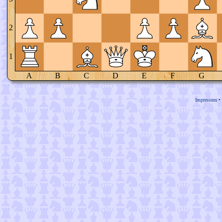
2
1
A
B
C
D
E
F
G
Impressum
•