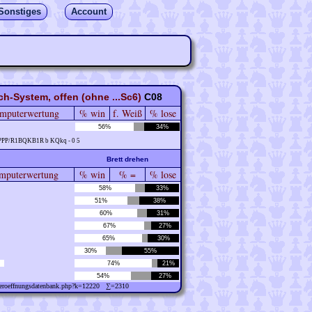
Sonstiges
Account
ch-System, offen (ohne ...Sc6)
C08
mputerwertung
% win
f. Weiß
% lose
56%
34%
PPP/R1BQKB1R b KQkq - 0 5
Brett drehen
puterwertung
% win
% =
% lose
58%
33%
51%
38%
60%
31%
67%
27%
65%
30%
30%
55%
74%
21%
54%
27%
w/eroeffnungsdatenbank.php?k=12220 ∑=2310