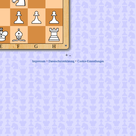
E
F
G
H
*
+
-
Impressum
•
Datenschutzerklärung
•
Cookie-Einstellungen