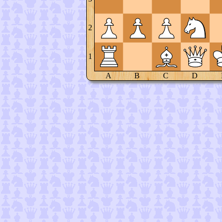
2
1
A
B
C
D