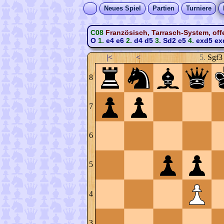
Neues Spiel
Partien
Turniere
C08
Französisch, Tarrasch-System, offe
O
1.
e4
e6
2.
d4
d5
3.
Sd2
c5
4.
exd5
ex
|<
<
5.
Sgf3
8
7
6
5
4
3