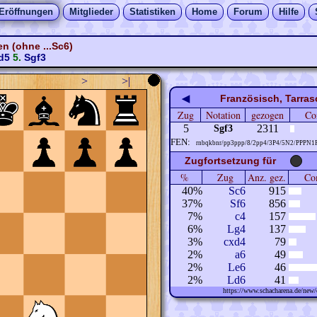
Eröffnungen
Mitglieder
Statistiken
Home
Forum
Hilfe
n (ohne ...Sc6)
d5
5.
Sgf3
>
>|
◀
Französisch, Tarras
Zug
Notation
gezogen
Co
5
2311
Sgf3
FEN:
rnbqkbnr/pp3ppp/8/2pp4/3P4/5N2/PPPN1
Zugfortsetzung für
%
Zug
Anz. gez.
Com
40%
Sc6
915
37%
Sf6
856
7%
c4
157
6%
Lg4
137
3%
cxd4
79
2%
a6
49
2%
Le6
46
2%
Ld6
41
https://www.schacharena.de/ne