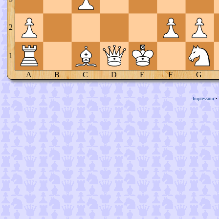
2
1
A
B
C
D
E
F
G
Impressum
•