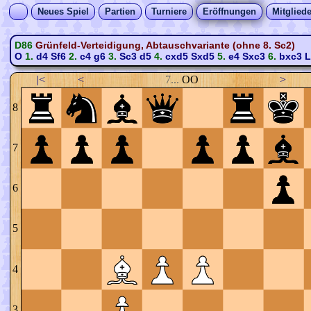
Neues Spiel
Partien
Turniere
Eröffnungen
Mitgliede
D86
Grünfeld-Verteidigung, Abtauschvariante (ohne 8. Sc2)
O
1.
d4
Sf6
2.
c4
g6
3.
Sc3
d5
4.
cxd5
Sxd5
5.
e4
Sxc3
6.
bxc3
L
|<
<
7...
OO
>
8
7
6
5
4
3