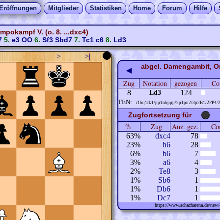
Eröffnungen
Mitglieder
Statistiken
Home
Forum
Hilfe
pokampf V. (o. 8. ...dxc4)
7
5.
e3
OO
6.
Sf3
Sbd7
7.
Tc1
c6
8.
Ld3
>
>|
abgel. Damengambit, Or
◀
Zug
Notation
gezogen
Co
8
124
Ld3
FEN:
r1bq1rk1/pp1nbppp/2p1pn2/3p2B1/2PP4/
Zugfortsetzung für
%
Zug
Anz. gez.
Com
63%
dxc4
78
23%
h6
28
6%
b6
7
3%
a6
4
2%
Te8
3
1%
Sb6
1
1%
Db6
1
1%
Dc7
1
https://www.schacharena.de/ne