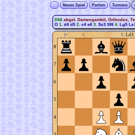
Neues Spiel
Partien
Turniere
D66
abgel. Damengambit, Orthodox, Tem
O
1.
d4
d5
2.
c4
e6
3.
Sc3
Sf6
4.
Lg5
Le
|<
<
8.
Ld3
8
7
6
5
4
3