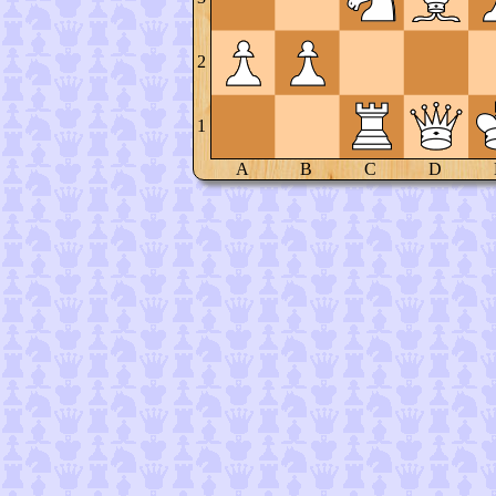
2
1
A
B
C
D