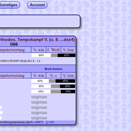
Sonstiges
Account
thodox, Tempokampf V. (o. 8. ...dxc4)
D66
mputerwertung
% win
f. Weiß
% lose
44%
41%
2NBPN2/PP3PPP/2RQK2R b K - 1 8
Brett drehen
puterwertung
% win
% =
% lose
40%
45%
45%
35%
44%
33%
ungenau
ungenau
ungenau
ungenau
ungenau
w/eroeffnungsdatenbank.php?k=140972 ∑=123