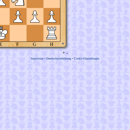
E
F
G
H
*
+
-
Impressum
•
Datenschutzerklärung
•
Cookie-Einstellungen