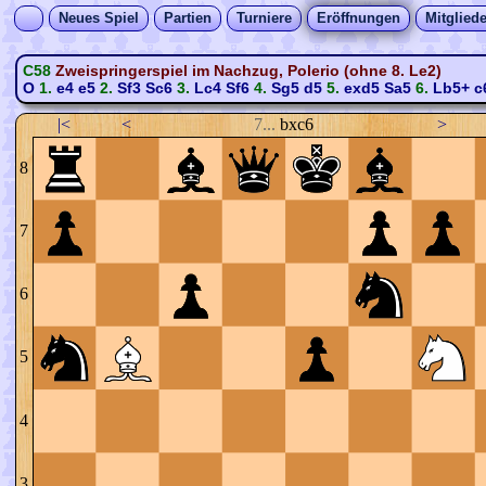
Neues Spiel
Partien
Turniere
Eröffnungen
Mitgliede
C58
Zweispringerspiel im Nachzug, Polerio (ohne 8. Le2)
O
1.
e4
e5
2.
Sf3
Sc6
3.
Lc4
Sf6
4.
Sg5
d5
5.
exd5
Sa5
6.
Lb5+
c
|<
<
7...
bxc6
>
8
7
6
5
4
3