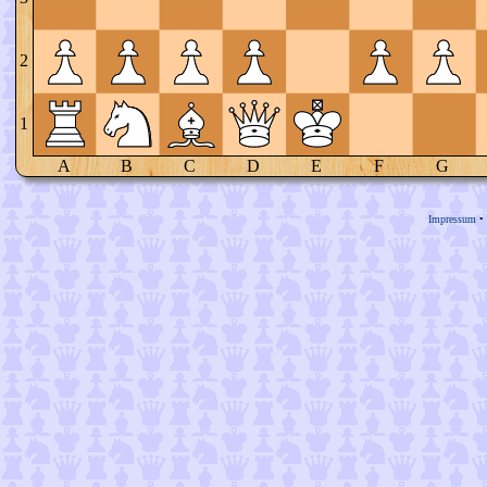
2
1
A
B
C
D
E
F
G
Impressum
•