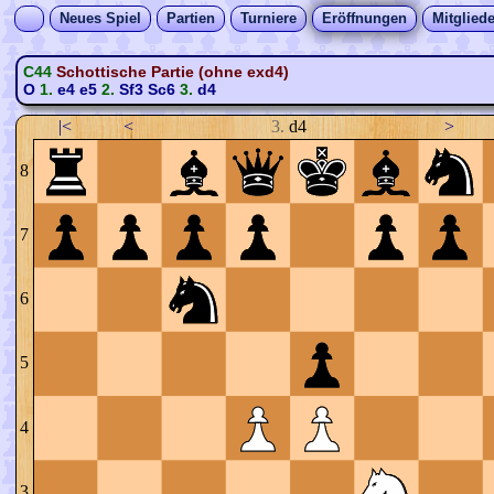
Neues Spiel
Partien
Turniere
Eröffnungen
Mitgliede
C44
Schottische Partie (ohne exd4)
O
1.
e4
e5
2.
Sf3
Sc6
3.
d4
|<
<
3.
d4
>
8
7
6
5
4
3