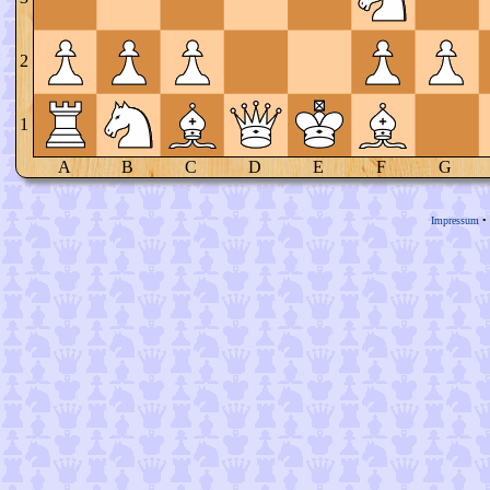
2
1
A
B
C
D
E
F
G
Impressum
•