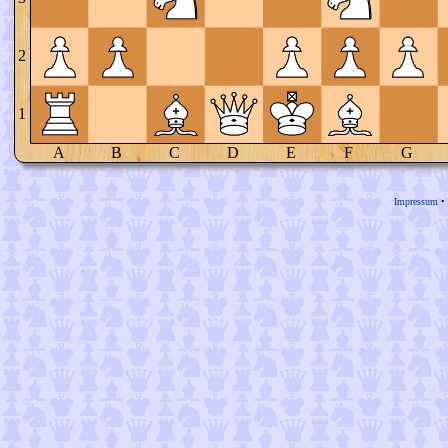
2
1
A
B
C
D
E
F
G
Impressum
•