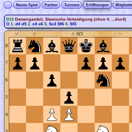
Neues Spiel
Partien
Turniere
Eröffnungen
Mitgliede
D15
Damengambit, Slawische-Verteidigung (ohne 4. ...dxc4)
O
1.
d4
d5
2.
c4
c6
3.
Sc3
Sf6
4.
Sf3
|<
<
4.
Sf3
>
8
7
6
5
4
3