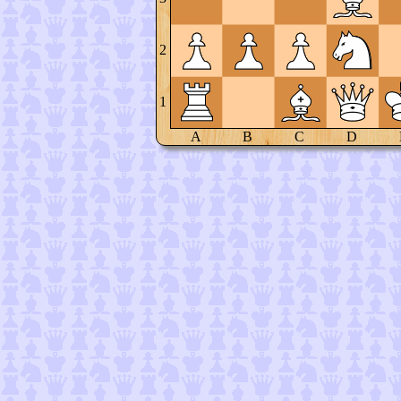
2
1
A
B
C
D