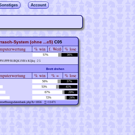
Sonstiges
Account
rrasch-System (ohne ...c5)
C05
mputerwertung
% win
f. Weiß
% lose
57%
36%
PPN1PPP/R1BQK1NR b KQkq - 2 5
Brett drehen
puterwertung
% win
% =
% lose
56%
37%
53%
41%
67%
29%
72%
24%
w/eroeffnungsdatenbank.php?k=1856 ∑=11471