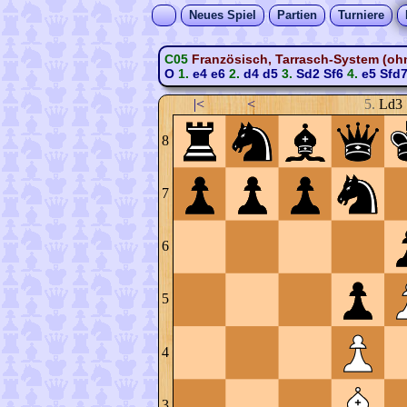
Neues Spiel
Partien
Turniere
C05
Französisch, Tarrasch-System (ohn
O
1.
e4
e6
2.
d4
d5
3.
Sd2
Sf6
4.
e5
Sfd
|<
<
5.
Ld3
8
7
6
5
4
3