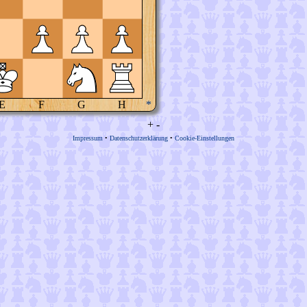
E
F
G
H
*
+
-
Impressum
•
Datenschutzerklärung
•
Cookie-Einstellungen