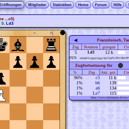
Eröffnungen
Mitglieder
Statistiken
Home
Forum
Hilfe
e ...c5)
7
5.
Ld3
>
>|
◀
Französisch, Ta
Zug
Notation
gezogen
Co
5
12 k
Ld3
FEN:
rnbqkb1r/pppn1ppp/4p3/3pP3/3P4/3B4/P
Zugfortsetzung für
%
Zug
Anz. gez.
Com
96%
c5
11 k
1%
b6
139
1%
a6
134
1%
Le7
115
https://www.schacharena.de/ne