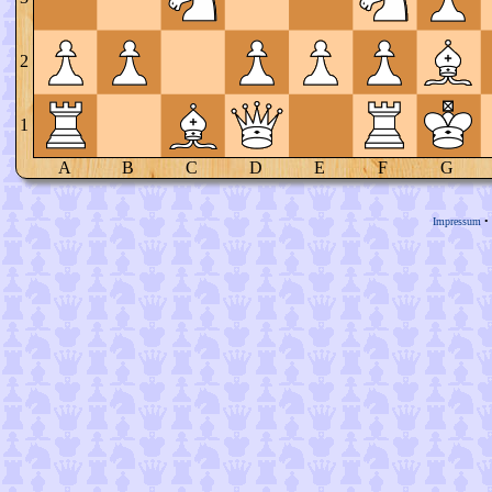
2
1
A
B
C
D
E
F
G
Impressum
•