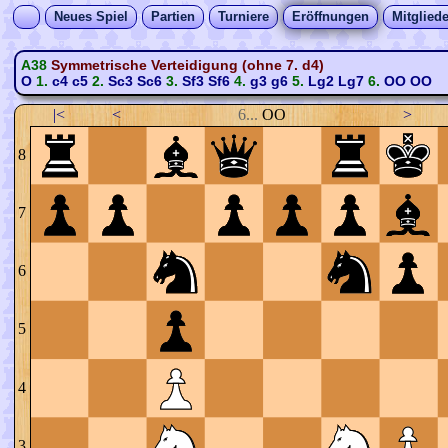
Neues Spiel
Partien
Turniere
Eröffnungen
Mitgliede
A38
Symmetrische Verteidigung (ohne 7. d4)
O
1.
c4
c5
2.
Sc3
Sc6
3.
Sf3
Sf6
4.
g3
g6
5.
Lg2
Lg7
6.
OO
OO
|<
<
6...
OO
>
8
7
6
5
4
3