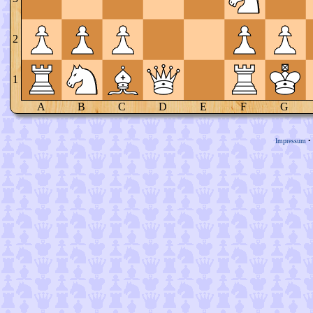
2
1
A
B
C
D
E
F
G
Impressum
•