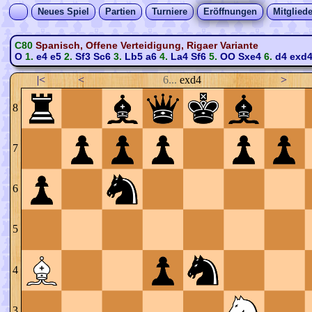
Neues Spiel
Partien
Turniere
Eröffnungen
Mitgliede
C80
Spanisch, Offene Verteidigung, Rigaer Variante
O
1.
e4
e5
2.
Sf3
Sc6
3.
Lb5
a6
4.
La4
Sf6
5.
OO
Sxe4
6.
d4
exd
|<
<
6...
exd4
>
8
7
6
5
4
3