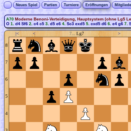
Neues Spiel
Partien
Turniere
Eröffnungen
Mitgliede
A70
Moderne Benoni-Verteidigung, Hauptsystem (ohne Lg5 Le
O
1.
d4
Sf6
2.
c4
c5
3.
d5
e6
4.
Sc3
exd5
5.
cxd5
d6
6.
e4
g6
7.
S
|<
<
7...
Lg7
>
8
7
6
5
4
3