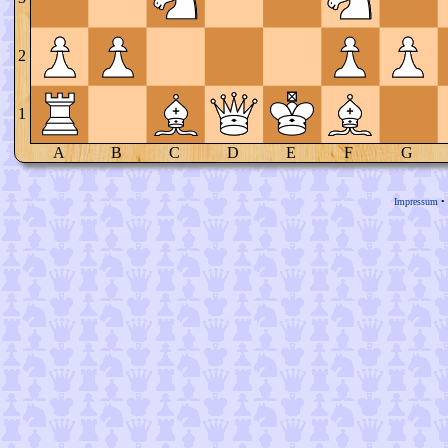
2
1
A
B
C
D
E
F
G
Impressum
•