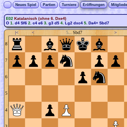
Neues Spiel
Partien
Turniere
Eröffnungen
Mitgliede
E02
Katalanisch (ohne 6. Dxe4)
O
1.
d4
Sf6
2.
c4
e6
3.
g3
d5
4.
Lg2
dxc4
5.
Da4+
Sbd7
|<
<
5...
Sbd7
>
8
7
6
5
4
3