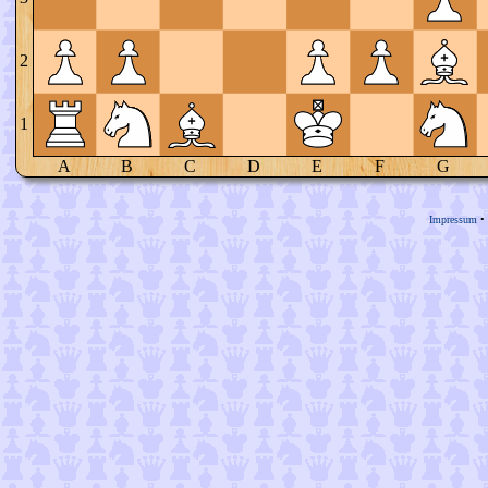
2
1
A
B
C
D
E
F
G
Impressum
•