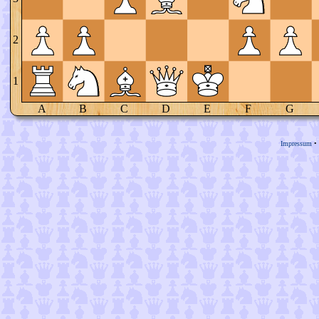
2
1
A
B
C
D
E
F
G
Impressum
•