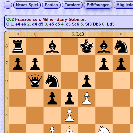
Neues Spiel
Partien
Turniere
Eröffnungen
Mitgliede
C02
Französisch, Milner-Barry-Gabmbit
O
1.
e4
e6
2.
d4
d5
3.
e5
c5
4.
c3
Sc6
5.
Sf3
Db6
6.
Ld3
|<
<
6.
Ld3
>
8
7
6
5
4
3