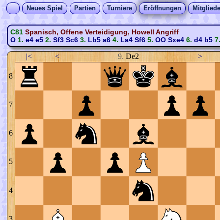
Neues Spiel
Partien
Turniere
Eröffnungen
Mitgliede
C81
Spanisch, Offene Verteidigung, Howell Angriff
O
1.
e4
e5
2.
Sf3
Sc6
3.
Lb5
a6
4.
La4
Sf6
5.
OO
Sxe4
6.
d4
b5
7
|<
<
9.
De2
>
8
7
6
5
4
3