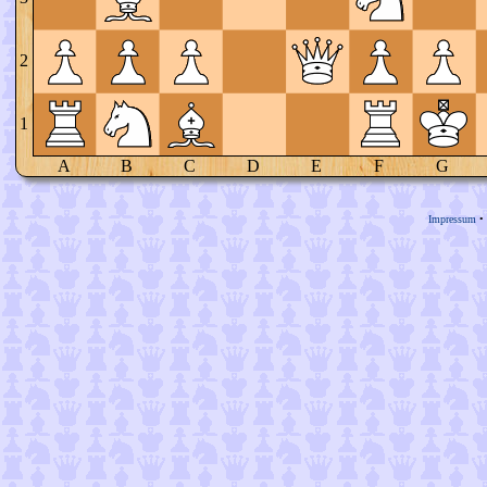
2
1
A
B
C
D
E
F
G
Impressum
•