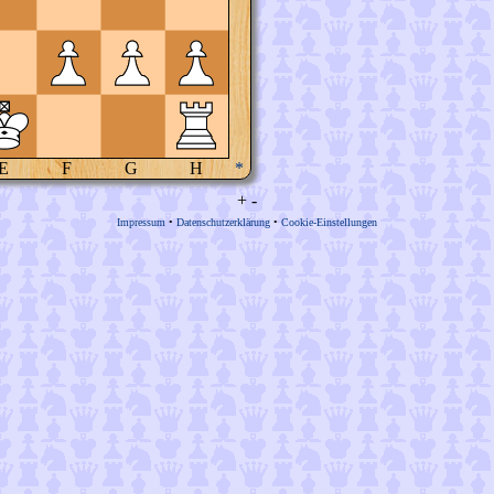
E
F
G
H
*
+
-
Impressum
•
Datenschutzerklärung
•
Cookie-Einstellungen