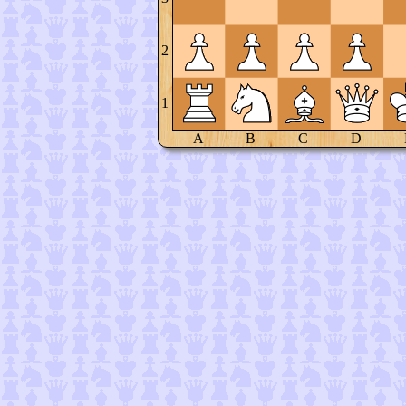
2
1
A
B
C
D