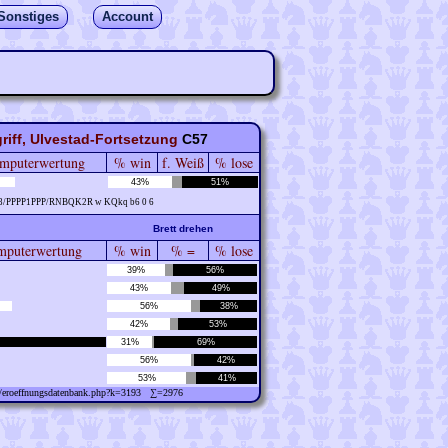
Sonstiges
Account
riff, Ulvestad-Fortsetzung
C57
mputerwertung
% win
f. Weiß
% lose
43%
51%
/8/PPPP1PPP/RNBQK2R w KQkq b6 0 6
Brett drehen
puterwertung
% win
% =
% lose
39%
56%
43%
49%
56%
38%
42%
53%
31%
69%
56%
42%
53%
41%
ew/eroeffnungsdatenbank.php?k=3193 ∑=2976