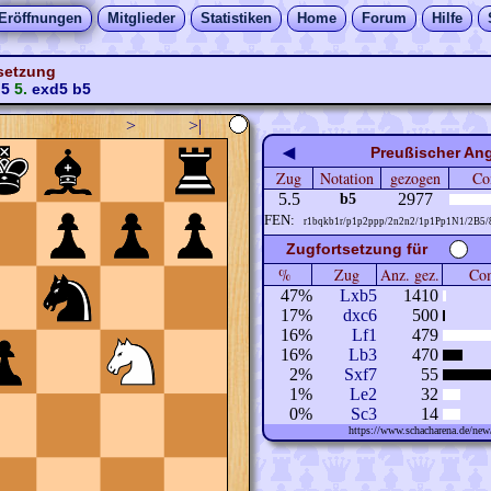
Eröffnungen
Mitglieder
Statistiken
Home
Forum
Hilfe
tsetzung
5
5.
exd5
b5
>
>|
◀
Preußischer Ang
Zug
Notation
gezogen
Co
5.5
2977
b5
FEN:
r1bqkb1r/p1p2ppp/2n2n2/1p1Pp1N1/2B5
Zugfortsetzung für
%
Zug
Anz. gez.
Com
47%
Lxb5
1410
17%
dxc6
500
16%
Lf1
479
16%
Lb3
470
2%
Sxf7
55
1%
Le2
32
0%
Sc3
14
https://www.schacharena.de/n