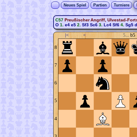
Neues Spiel
Partien
Turniere
C57
Preußischer Angriff, Ulvestad-For
O
1.
e4
e5
2.
Sf3
Sc6
3.
Lc4
Sf6
4.
Sg5
d
|<
<
5...
b5
8
7
6
5
4
3