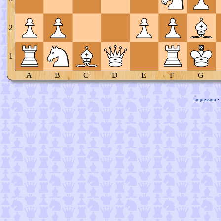
2
1
A
B
C
D
E
F
G
Impressum
•