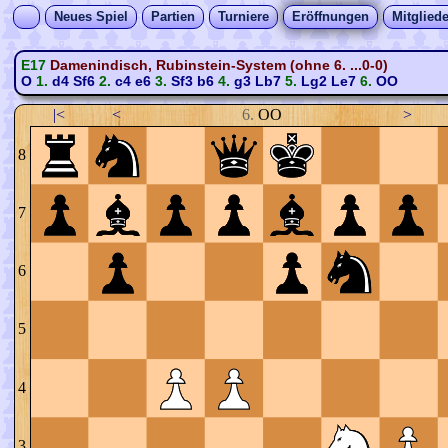
Neues Spiel
Partien
Turniere
Eröffnungen
Mitgliede
E17
Damenindisch, Rubinstein-System (ohne 6. ...0-0)
O
1.
d4
Sf6
2.
c4
e6
3.
Sf3
b6
4.
g3
Lb7
5.
Lg2
Le7
6.
OO
|<
<
6.
OO
>
8
7
6
5
4
3