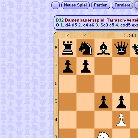
Neues Spiel
Partien
Turniere
D32
Damenbauernspiel, Tarrasch-Vertei
O
1.
d4
d5
2.
c4
e6
3.
Sc3
c5
4.
cxd5
ex
|<
<
5.
Sf3
8
7
6
5
4
3