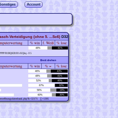
Sonstiges
Account
sch-Verteidigung (ohne 5. ...Sc6)
D32
mputerwertung
% win
f. Weiß
% lose
48%
41%
PPPP/R1BQKB1R b KQkq - 0 5
Brett drehen
puterwertung
% win
% =
% lose
46%
43%
48%
41%
52%
40%
67%
32%
56%
29%
60%
30%
w/eroeffnungsdatenbank.php?k=32171 ∑=1395