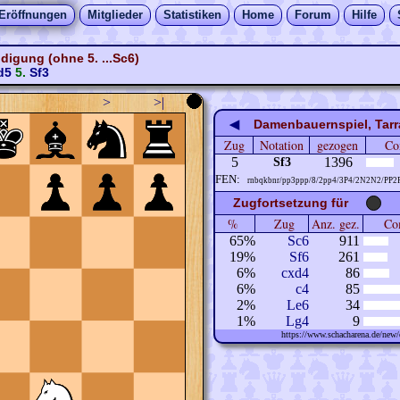
Eröffnungen
Mitglieder
Statistiken
Home
Forum
Hilfe
digung (ohne 5. ...Sc6)
d5
5.
Sf3
>
>|
◀
Damenbauernspiel, Tarra
Zug
Notation
gezogen
Co
5
1396
Sf3
FEN:
rnbqkbnr/pp3ppp/8/2pp4/3P4/2N2N2/PP2
Zugfortsetzung für
%
Zug
Anz. gez.
Com
65%
Sc6
911
19%
Sf6
261
6%
cxd4
86
6%
c4
85
2%
Le6
34
1%
Lg4
9
https://www.schacharena.de/ne