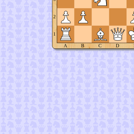
2
1
A
B
C
D