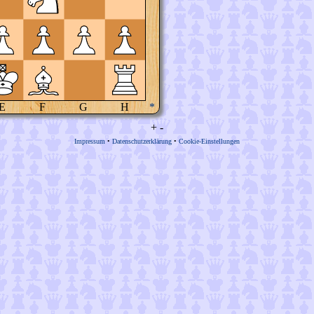
E
F
G
H
*
+
-
Impressum
•
Datenschutzerklärung
•
Cookie-Einstellungen