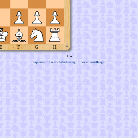
E
F
G
H
*
+
-
Impressum
•
Datenschutzerklärung
•
Cookie-Einstellungen