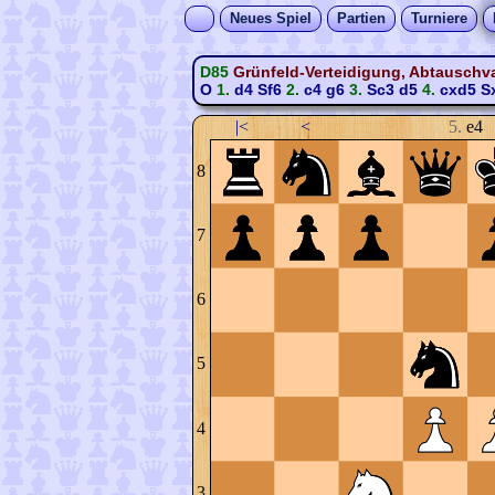
Neues Spiel
Partien
Turniere
D85
Grünfeld-Verteidigung, Abtauschvar
O
1.
d4
Sf6
2.
c4
g6
3.
Sc3
d5
4.
cxd5
S
|<
<
5.
e4
8
7
6
5
4
3