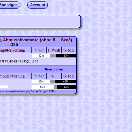
Sonstiges
Account
, Abtauschvariante (ohne 5. ...Sxc3)
D85
mputerwertung
% win
f. Weiß
% lose
42%
46%
P3PPP/R1BQKBNR b KQkq e3 0 5
Brett drehen
puterwertung
% win
% =
% lose
42%
46%
50%
43%
w/eroeffnungsdatenbank.php?k=3493 ∑=11745