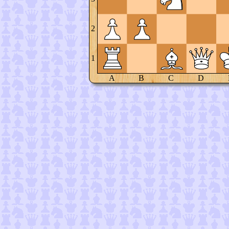
2
1
A
B
C
D