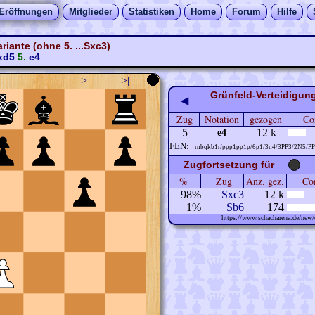
Eröffnungen
Mitglieder
Statistiken
Home
Forum
Hilfe
iante (ohne 5. ...Sxc3)
xd5
5.
e4
>
>|
Grünfeld-Verteidigung
◀
Zug
Notation
gezogen
Co
5
12 k
e4
FEN:
rnbqkb1r/ppp1pp1p/6p1/3n4/3PP3/2N5/P
Zugfortsetzung für
%
Zug
Anz. gez.
Com
98%
Sxc3
12 k
1%
Sb6
174
https://www.schacharena.de/ne