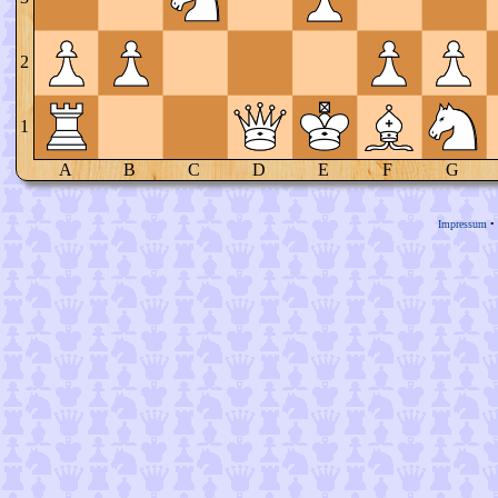
2
1
A
B
C
D
E
F
G
Impressum
•