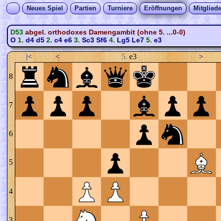
Neues Spiel
Partien
Turniere
Eröffnungen
Mitgliede
D53
abgel. orthodoxes Damengambit (ohne 5. ...0-0)
O
1.
d4
d5
2.
c4
e6
3.
Sc3
Sf6
4.
Lg5
Le7
5.
e3
|<
<
5.
e3
>
8
7
6
5
4
3