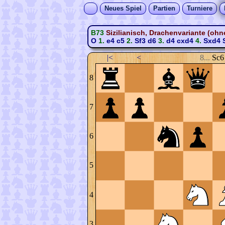
Neues Spiel
Partien
Turniere
B73
Sizilianisch, Drachenvariante (ohn
O
1.
e4
c5
2.
Sf3
d6
3.
d4
cxd4
4.
Sxd4
|<
<
8...
Sc6
8
7
6
5
4
3