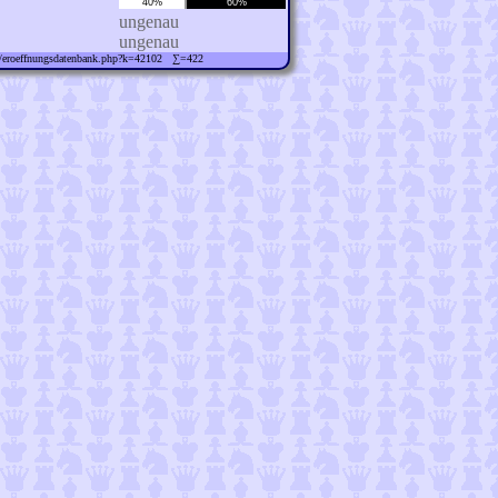
40%
60%
ungenau
ungenau
ew/eroeffnungsdatenbank.php?k=42102 ∑=422