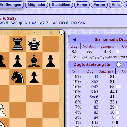
Eröffnungen
Mitglieder
Statistiken
Home
Forum
Hilfe
e 9. Sb3)
Sf6
5.
Sc3
g6
6.
Le2
Lg7
7.
Le3
OO
8.
OO
Sc6
>
>|
◀
Sizilianisch, Dr
Zug
Notation
gezogen
Co
8.5
423
Sc6
FEN:
r1bq1rk1/pp2ppbp/2np1np1/8/3NP3/2N1B
Zugfortsetzung für
%
Zug
Anz. gez.
Com
19%
f4
81
19%
Sb3
81
16%
Dd2
68
10%
Kh1
44
10%
Sxc6
41
8%
f3
33
7%
h3
29
4%
a3
18
2%
a4
8
1%
Lf3
6