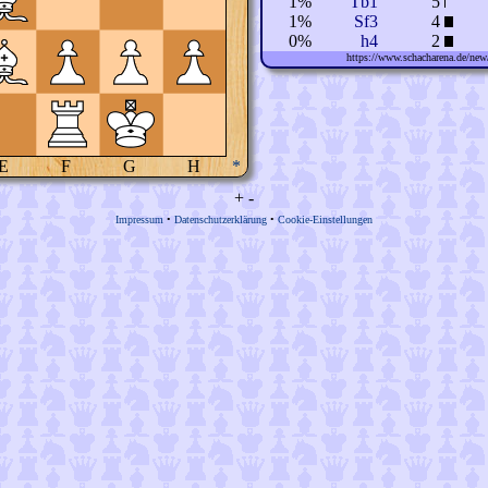
1%
Tb1
5
1%
Sf3
4
0%
h4
2
https://www.schacharena.de/n
E
F
G
H
*
+
-
Impressum
•
Datenschutzerklärung
•
Cookie-Einstellungen