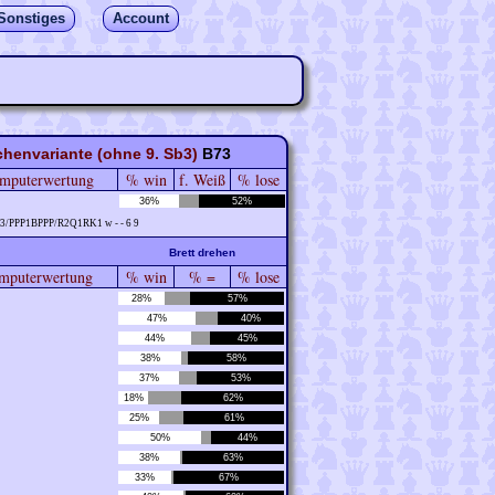
Sonstiges
Account
achenvariante (ohne 9. Sb3)
B73
mputerwertung
% win
f. Weiß
% lose
36%
52%
3/PPP1BPPP/R2Q1RK1 w - - 6 9
Brett drehen
puterwertung
% win
% =
% lose
28%
57%
47%
40%
44%
45%
38%
58%
37%
53%
18%
62%
25%
61%
50%
44%
38%
63%
33%
67%