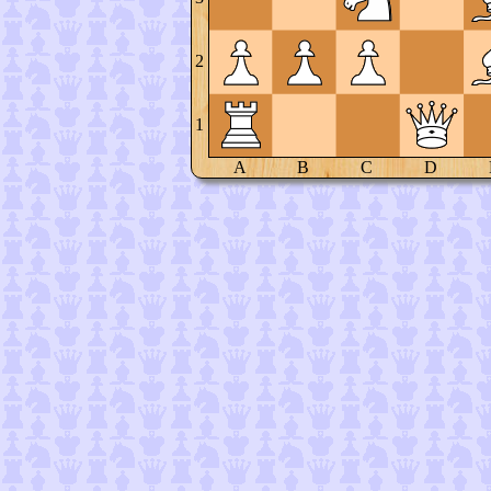
2
1
A
B
C
D