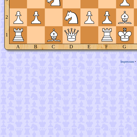
2
1
A
B
C
D
E
F
G
Impressum
•