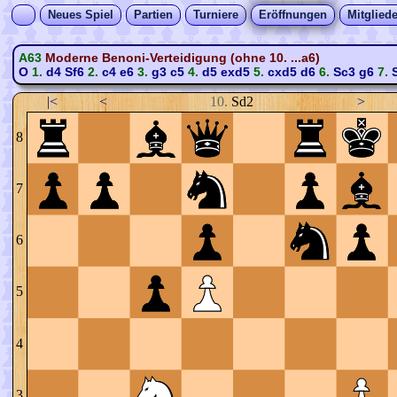
Neues Spiel
Partien
Turniere
Eröffnungen
Mitgliede
A63
Moderne Benoni-Verteidigung (ohne 10. ...a6)
O
1.
d4
Sf6
2.
c4
e6
3.
g3
c5
4.
d5
exd5
5.
cxd5
d6
6.
Sc3
g6
7.
|<
<
10.
Sd2
>
8
7
6
5
4
3