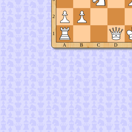
2
1
A
B
C
D