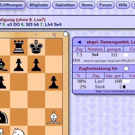
Eröffnungen
Mitglieder
Statistiken
Home
Forum
Hilfe
digung (ohne 8. Lxe7)
7
5.
e3
OO
6.
Sf3
h6
7.
Lh4
Se4
>
>|
◀
abgel. Damengambit, La
Zug
Notation
gezogen
Co
7.5
111
Se4
FEN:
rnbq1rk1/ppp1bpp1/4p2p/3p4/2PPn2B/2N
Zugfortsetzung für
%
Zug
Anz. gez.
Com
98%
Lxe7
108
2%
Sxe4
2
https://www.schacharena.de/n