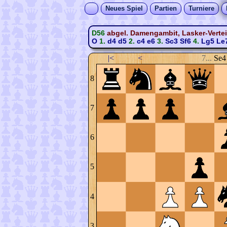
Neues Spiel
Partien
Turniere
D56
abgel. Damengambit, Lasker-Vertei
O
1.
d4
d5
2.
c4
e6
3.
Sc3
Sf6
4.
Lg5
Le
|<
<
7...
Se4
8
7
6
5
4
3