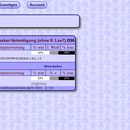
Sonstiges
Account
sker-Verteidigung (ohne 8. Lxe7)
D56
mputerwertung
% win
f. Weiß
% lose
42%
38%
1PN2/PP3PPP/R2QKB1R w KQ - 2 8
Brett drehen
puterwertung
% win
% =
% lose
43%
37%
ungenau
ew/eroeffnungsdatenbank.php?k=45025 ∑=110