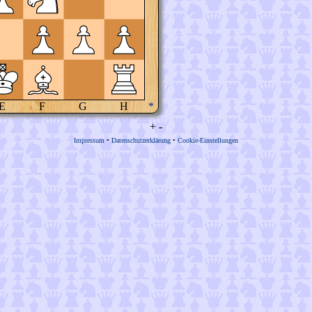
E
F
G
H
*
+
-
Impressum
•
Datenschutzerklärung
•
Cookie-Einstellungen