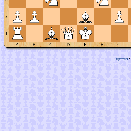
2
1
A
B
C
D
E
F
G
Impressum
•