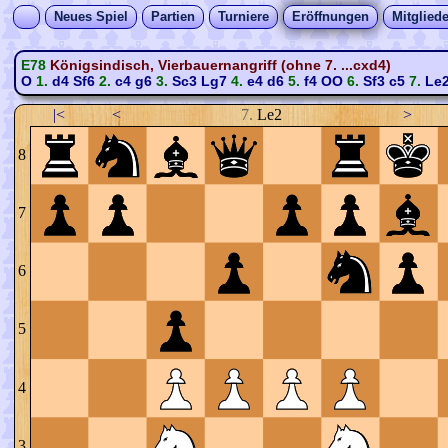
Neues Spiel
Partien
Turniere
Eröffnungen
Mitgliede
E78
Königsindisch, Vierbauernangriff (ohne 7. ...cxd4)
O
1.
d4
Sf6
2.
c4
g6
3.
Sc3
Lg7
4.
e4
d6
5.
f4
OO
6.
Sf3
c5
7.
Le
|<
<
7.
Le2
>
8
7
6
5
4
3