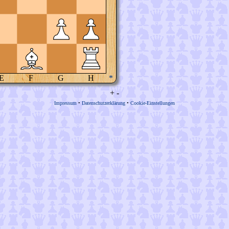
E
F
G
H
*
+
-
Impressum
•
Datenschutzerklärung
•
Cookie-Einstellungen