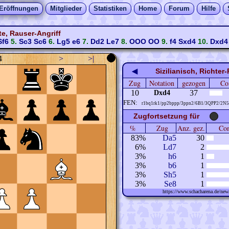
Eröffnungen
Mitglieder
Statistiken
Home
Forum
Hilfe
te, Rauser-Angriff
Sf6
5.
Sc3
Sc6
6.
Lg5
e6
7.
Dd2
Le7
8.
OOO
OO
9.
f4
Sxd4
10.
Dxd4
4
>
>|
◀
Sizilianisch, Richter
Zug
Notation
gezogen
Co
10
37
Dxd4
FEN:
r1bq1rk1/pp2bppp/3ppn2/6B1/3QPP2/2N5/
Zugfortsetzung für
%
Zug
Anz. gez.
Com
83%
Da5
30
6%
Ld7
2
3%
h6
1
3%
b6
1
3%
Sh5
1
3%
Se8
1
https://www.schacharena.de/n