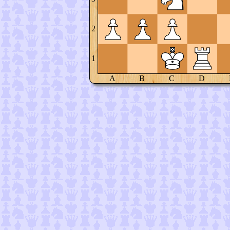
2
1
A
B
C
D