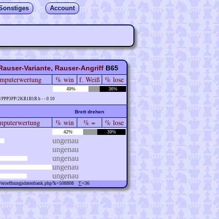
Sonstiges
Account
-Rauser-Variante, Rauser-Angriff
B65
mputerwertung
% win
f. Weiß
% lose
49%
36%
PPP3PP/2KR1B1R b - - 0 10
Brett drehen
puterwertung
% win
% =
% lose
42%
39%
ungenau
ungenau
ungenau
ungenau
ungenau
ew/eroeffnungsdatenbank.php?k=508808 ∑=36