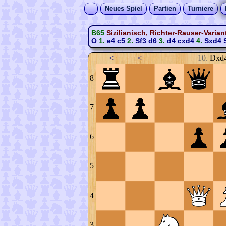
Neues Spiel
Partien
Turniere
B65
Sizilianisch, Richter-Rauser-Varian
O
1.
e4
c5
2.
Sf3
d6
3.
d4
cxd4
4.
Sxd4
|<
<
10.
Dxd
8
7
6
5
4
3