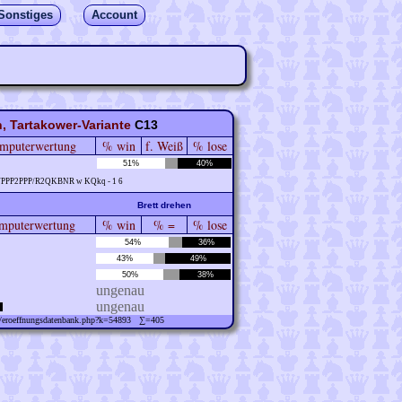
Sonstiges
Account
, Tartakower-Variante
C13
mputerwertung
% win
f. Weiß
% lose
51%
40%
/PPP2PPP/R2QKBNR w KQkq - 1 6
Brett drehen
puterwertung
% win
% =
% lose
54%
36%
43%
49%
50%
38%
ungenau
ungenau
ew/eroeffnungsdatenbank.php?k=54893 ∑=405