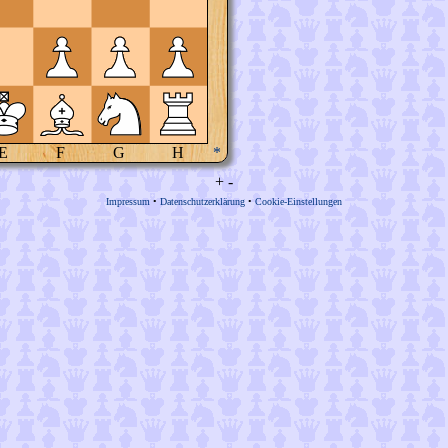
E
F
G
H
*
+
-
Impressum
•
Datenschutzerklärung
•
Cookie-Einstellungen