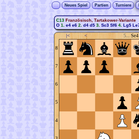
Neues Spiel
Partien
Turniere
C13
Französisch, Tartakower-Variante
O
1.
e4
e6
2.
d4
d5
3.
Sc3
Sf6
4.
Lg5
Le
|<
<
5...
Se4
8
7
6
5
4
3