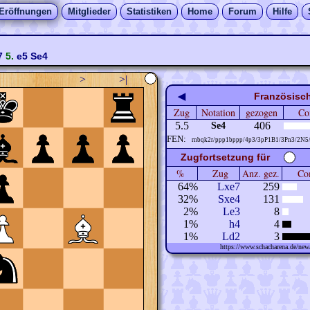
Eröffnungen
Mitglieder
Statistiken
Home
Forum
Hilfe
7
5.
e5
Se4
>
>|
◀
Französisch
Zug
Notation
gezogen
Co
5.5
406
Se4
FEN:
rnbqk2r/ppp1bppp/4p3/3pP1B1/3Pn3/2N5
Zugfortsetzung für
%
Zug
Anz. gez.
Com
64%
Lxe7
259
32%
Sxe4
131
2%
Le3
8
1%
h4
4
1%
Ld2
3
https://www.schacharena.de/n