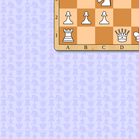
2
1
A
B
C
D