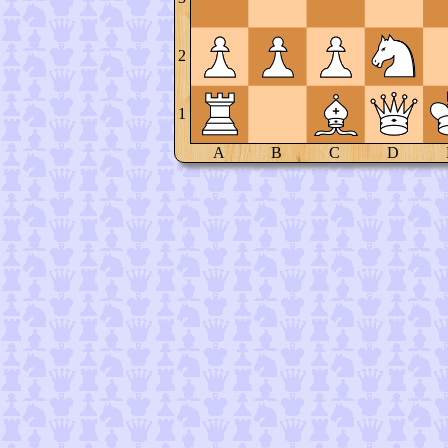
2
1
A
B
C
D