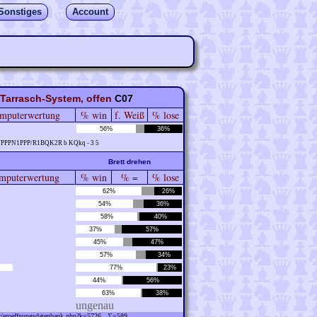
Sonstiges
Account
 Tarrasch-System, offen
C07
mputerwertung
% win
f. Weiß
% lose
56%
36%
/PPPN1PPP/R1BQK2R b KQkq - 3 5
Brett drehen
puterwertung
% win
% =
% lose
62%
26%
54%
36%
58%
40%
37%
57%
45%
47%
57%
34%
77%
23%
44%
56%
63%
38%
ungenau
ew/eroeffnungsdatenbank.php?k=5726 ∑=589