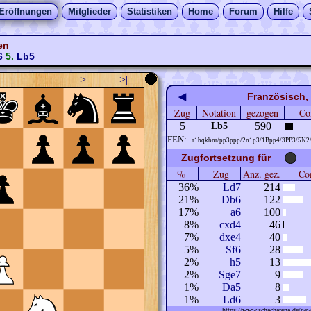
Eröffnungen
Mitglieder
Statistiken
Home
Forum
Hilfe
en
6
5.
Lb5
>
>|
◀
Französisch,
Zug
Notation
gezogen
Co
5
590
Lb5
FEN:
r1bqkbnr/pp3ppp/2n1p3/1Bpp4/3PP3/5N2
Zugfortsetzung für
%
Zug
Anz. gez.
Com
36%
Ld7
214
21%
Db6
122
17%
a6
100
8%
cxd4
46
7%
dxe4
40
5%
Sf6
28
2%
h5
13
2%
Sge7
9
1%
Da5
8
1%
Ld6
3
https://www.schacharena.de/n