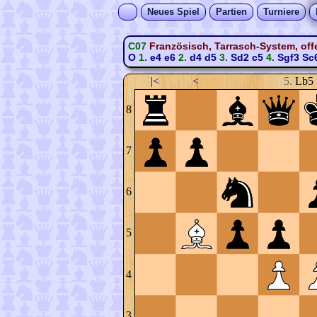
Neues Spiel
Partien
Turniere
C07
Französisch, Tarrasch-System, off
O
1.
e4
e6
2.
d4
d5
3.
Sd2
c5
4.
Sgf3
Sc
|<
<
5.
Lb5
8
7
6
5
4
3