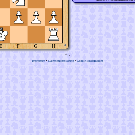
E
F
G
H
*
+
-
Impressum
•
Datenschutzerklärung
•
Cookie-Einstellungen