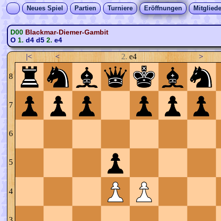
Neues Spiel
Partien
Turniere
Eröffnungen
Mitgliede
D00
Blackmar-Diemer-Gambit
O
1.
d4
d5
2.
e4
|<
<
2.
e4
>
8
7
6
5
4
3