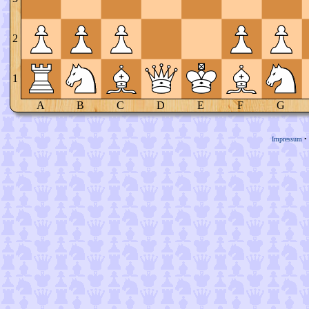
2
1
A
B
C
D
E
F
G
Impressum
•