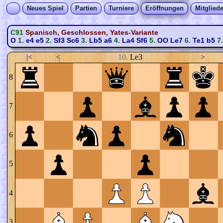
Neues Spiel
Partien
Turniere
Eröffnungen
Mitgliede
C91
Spanisch, Geschlossen, Yates-Variante
O
1.
e4
e5
2.
Sf3
Sc6
3.
Lb5
a6
4.
La4
Sf6
5.
OO
Le7
6.
Te1
b5
7
|<
<
10.
Le3
>
8
7
6
5
4
3