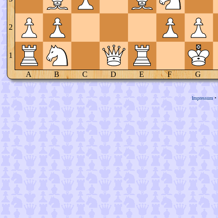
2
1
A
B
C
D
E
F
G
Impressum
•