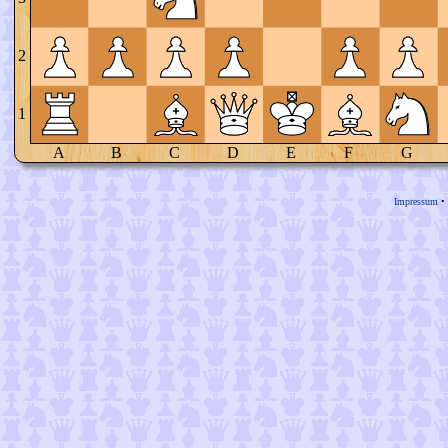
2
1
A
B
C
D
E
F
G
Impressum
•