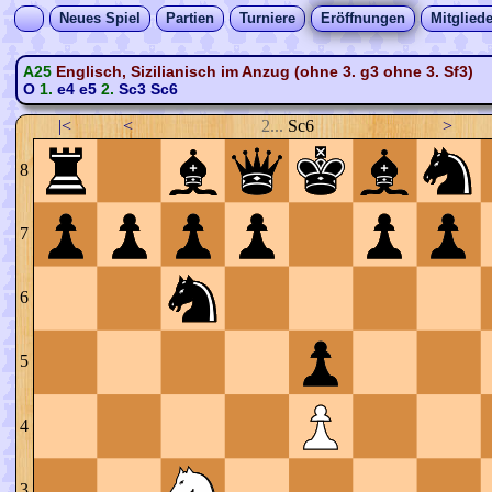
Neues Spiel
Partien
Turniere
Eröffnungen
Mitgliede
A25
Englisch, Sizilianisch im Anzug (ohne 3. g3 ohne 3. Sf3)
O
1.
e4
e5
2.
Sc3
Sc6
|<
<
2...
Sc6
>
8
7
6
5
4
3