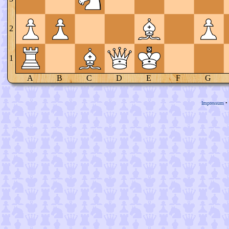
2
1
A
B
C
D
E
F
G
Impressum
•