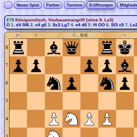
Neues Spiel
Partien
Turniere
Eröffnungen
Mitgliede
E78
Königsindisch, Vierbauernangriff (ohne 9. Le3)
O
1.
d4
Sf6
2.
c4
g6
3.
Sc3
Lg7
4.
e4
d6
5.
f4
OO
6.
Sf3
c5
7.
Le
|<
<
8...
Sc6
>
8
7
6
5
4
3