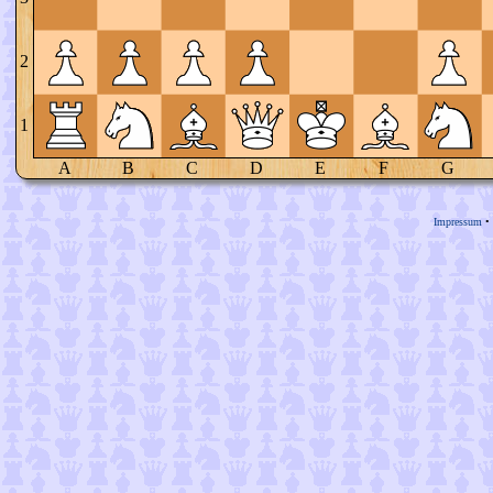
2
1
A
B
C
D
E
F
G
Impressum
•