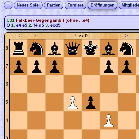
Neues Spiel
Partien
Turniere
Eröffnungen
Mitgliede
C31
Falkbeer-Gegengambit (ohne ...e4)
O
1.
e4
e5
2.
f4
d5
3.
exd5
|<
<
3.
exd5
>
8
7
6
5
4
3