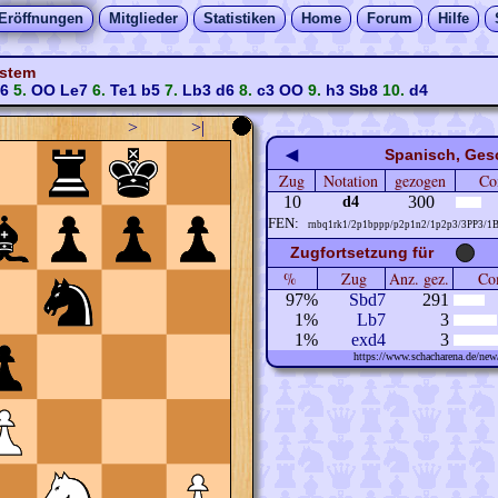
Eröffnungen
Mitglieder
Statistiken
Home
Forum
Hilfe
ystem
f6
5.
OO
Le7
6.
Te1
b5
7.
Lb3
d6
8.
c3
OO
9.
h3
Sb8
10.
d4
>
>|
◀
Spanisch, Ges
Zug
Notation
gezogen
Co
10
300
d4
FEN:
rnbq1rk1/2p1bppp/p2p1n2/1p2p3/3PP3/1
Zugfortsetzung für
%
Zug
Anz. gez.
Com
97%
Sbd7
291
1%
Lb7
3
1%
exd4
3
https://www.schacharena.de/n