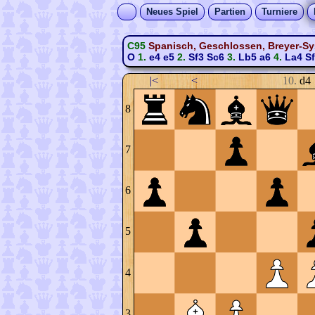
Neues Spiel
Partien
Turniere
C95
Spanisch, Geschlossen, Breyer-S
O
1.
e4
e5
2.
Sf3
Sc6
3.
Lb5
a6
4.
La4
S
|<
<
10.
d4
8
7
6
5
4
3