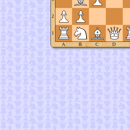
2
1
A
B
C
D