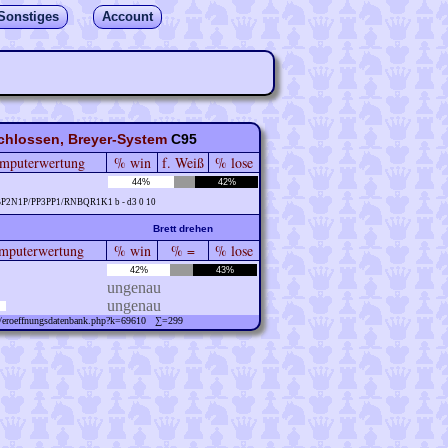
Sonstiges
Account
chlossen, Breyer-System
C95
mputerwertung
% win
f. Weiß
% lose
44%
42%
BP2N1P/PP3PP1/RNBQR1K1 b - d3 0 10
Brett drehen
puterwertung
% win
% =
% lose
42%
43%
ungenau
ungenau
ew/eroeffnungsdatenbank.php?k=69610 ∑=299