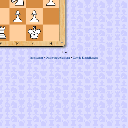
E
F
G
H
*
+
-
Impressum
•
Datenschutzerklärung
•
Cookie-Einstellungen