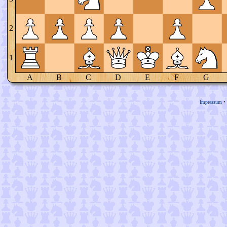
2
1
A
B
C
D
E
F
G
Impressum
•