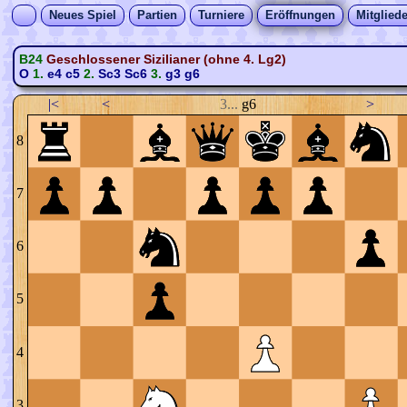
Neues Spiel
Partien
Turniere
Eröffnungen
Mitgliede
B24
Geschlossener Sizilianer (ohne 4. Lg2)
O
1.
e4
c5
2.
Sc3
Sc6
3.
g3
g6
|<
<
3...
g6
>
8
7
6
5
4
3